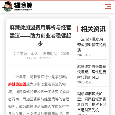
麻辣烫加盟费用解析与经营
相关资讯
建议——助力创业者稳健起
下沉市场爆发,麻
步
辣烫加盟餐饮的机
遇
文章来源：本站
发布时间：2025-
2025-11-15
11-14 13:23:59
麻辣烫加盟低端餐
饮崛起，理性消费
近年来，随着餐饮行业竞争加剧，
时代的新风口
2025-11-15
麻辣烫加盟
成为许多创业者关注的领
域。团购模式的普及进一步改变了消费
糊涂婶麻辣烫加
盟：洞察县域消费
者行为，而加盟费用与经营策略的合理
新趋势，抢占下沉
规划，成为麻辣烫品牌能否在市场中立
市场财富先机
足的关键。本文将从加盟费用构成、团