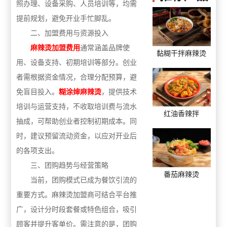
照办理、设备采购、人员培训等，均需
提前规划，避免开业手忙脚乱。
二、加盟费用与资源投入
麻辣烫加盟费用
通常涵盖品牌使
黏糊干拌麻辣烫
用、设备支持、初期培训等部分。创业
者需根据资金情况，合理分配预算，避
免盲目投入。
糊涂婶麻辣烫
，提供技术
培训与运营支持，不收取培训费与流水
红油香辣拌
抽成，可帮助创业者控制初期成本。同
时，建议预留流动资金，以应对开业后
的各项支出。
三、团购趋势与经营策略
番茄麻辣烫
当前，团购模式已成为餐饮引流的
重要方式。麻辣烫加盟商可结合平台推
广，设计分时段套餐或特色组合，吸引
顾客并提升客单价。需注意的是，团购