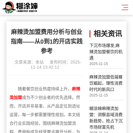
麻辣烫加盟费用分析与创业
相关资讯
指南——从0到1的开店实践
下沉市场爆发,麻
参考
辣烫加盟餐饮的机
遇
文章来源：本站
发布时间：2025-
2025-11-15
11-14 13:42:12
麻辣烫加盟低端餐
饮崛起，理性消费
随着餐饮创业热度持续上升，
麻辣
时代的新风口
2025-11-15
烫加盟
成为不少创业者的优先选择。然
而，开店并非易事，从产品定位到选址
糊涂婶麻辣烫加
盟：洞察县域消费
运营，每一步都需要理性规划。本文结
新趋势，抢占下沉
合行业实践经验，围绕麻辣烫加盟流
市场财富先机
程、费用构成及经营要点展开分析，为