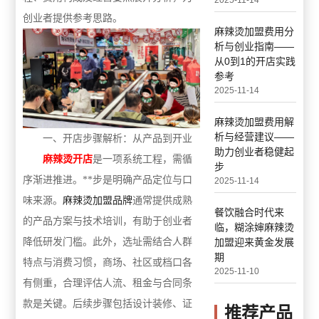
2025-11-14
创业者提供参考思路。
麻辣烫加盟费用分
析与创业指南——
从0到1的开店实践
参考
2025-11-14
麻辣烫加盟费用解
析与经营建议——
一、开店步骤解析：从产品到开业
助力创业者稳健起
麻辣烫开店
是一项系统工程，需循
步
序渐进推进。**步是明确产品定位与口
2025-11-14
味来源。
麻辣烫加盟品牌
通常提供成熟
餐饮融合时代来
的产品方案与技术培训，有助于创业者
临，糊涂婶麻辣烫
降低研发门槛。此外，选址需结合人群
加盟迎来黄金发展
期
特点与消费习惯，商场、社区或档口各
2025-11-10
有侧重，合理评估人流、租金与合同条
款是关键。后续步骤包括设计装修、证
推荐产品