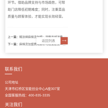
环节。借助品牌支持与市场趋势，可帮
助门店降低初期难度；同时，注重菜品
质量与顾客体验，才能实现长效经营。
上一篇：
糊涂婶麻辣烫加盟：洞察县域消费新趋势，抢占下沉市场财富先机
返回列表
下一篇：
麻辣烫加盟费用解析与经营建议——助力创业者稳健起步
联系我们
公司地址
天津市红桥区宝能创业中心A座307室
全国客服热线：400-835-3335
关注我们