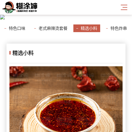
特色口味
老式麻辣烫套餐
精选小料
特色炸串
无肉不欢
健康蔬菜
营养蛋豆
单加主食
精选小料
爽口饮料