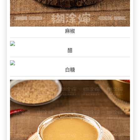
麻椒
醋
白糖