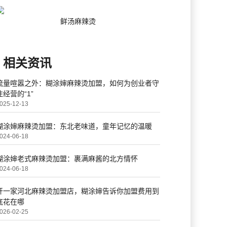
鲜汤麻辣烫
相关资讯
流量喧嚣之外：糊涂婶麻辣烫加盟，如何为创业者守
住经营的“1”
025-12-13
糊涂婶麻辣烫加盟：东北老味道，童年记忆的温暖
024-06-18
糊涂婶老式麻辣烫加盟：裹满麻酱的北方情怀
024-06-18
开一家河北麻辣烫加盟店，糊涂婶告诉你加盟费用到
底花在哪
026-02-25