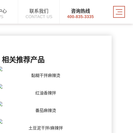
中心
联系我们
咨询热线
WS
CONTACT US
400-835-3335
相关推荐产品
黏糊干拌麻辣烫
红油香辣拌
番茄麻辣烫
土豆泥干拌/麻辣拌