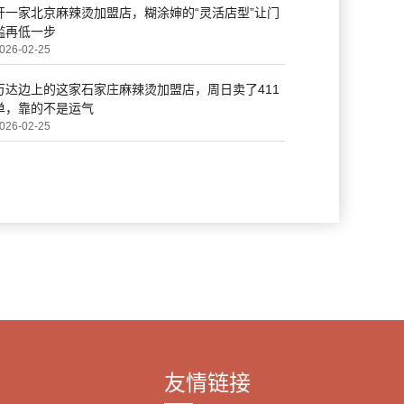
开一家北京麻辣烫加盟店，糊涂婶的“灵活店型”让门
槛再低一步
026-02-25
万达边上的这家石家庄麻辣烫加盟店，周日卖了411
单，靠的不是运气
026-02-25
友情链接