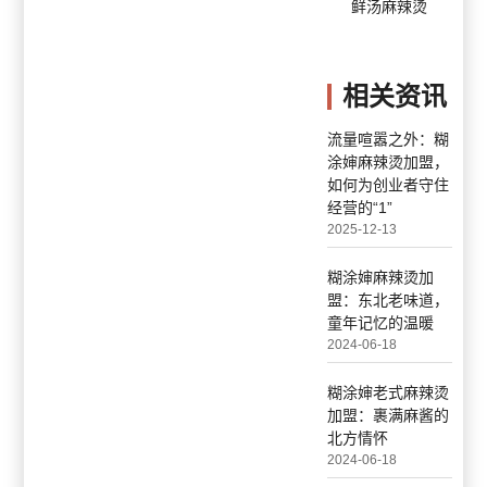
鲜汤麻辣烫
相关资讯
流量喧嚣之外：糊
涂婶麻辣烫加盟，
如何为创业者守住
经营的“1”
2025-12-13
糊涂婶麻辣烫加
盟：东北老味道，
童年记忆的温暖
2024-06-18
糊涂婶老式麻辣烫
加盟：裹满麻酱的
北方情怀
2024-06-18