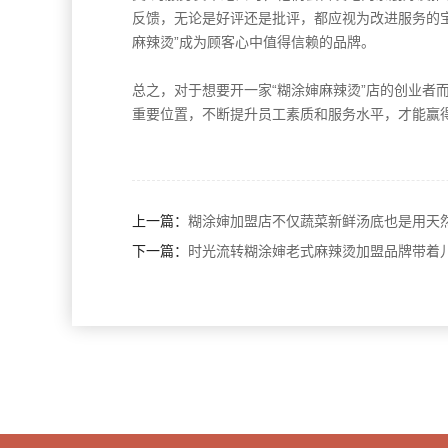
反馈，无论是好评还是批评，都应视为改进服务的
麻辣烫”成为顾客心中值得信赖的品牌。
总之，对于想要开一家“糊涂婶麻辣烫”店的创业者
重要位置，不断提升员工素质和服务水平，才能赢
上一篇：
糊涂婶加盟店不仅蔬菜新鲜汤底也是用天
下一篇：
时光流转糊涂婶老式麻辣烫加盟品牌带着