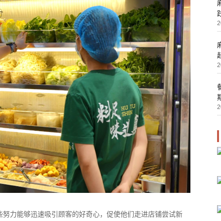
2
2
2
些努力能够迅速吸引顾客的好奇心，促使他们走进店铺尝试新