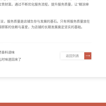
宝贵财富。通过不断优化服务流程，提升服务质量，让“糊涂婶
而言，服务质量是店铺生存与发展的基石。只有将服务质量放在
得顾客的信赖与喜爱，为店铺的长期发展奠定坚实的基础。
然香料调味
返回列表
儿时味道回来了