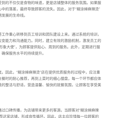
受到的不仅仅是食物的味道，更是店铺整体的服务氛围。如果服
中的落差，最终导致顾客的流失。因此，对于“糊涂婶麻辣烫”
期发展的生命线。
将工作重心转移到员工培训和团队建设上来。通过系统的培训，
应变能力和沟通能力。同时，建立有效的激励机制，激发员工的
形象大使”，为顾客提供贴心、周到的服务。此外，定期进行服
，确保服务水平的持续提升。
。因此，“糊涂婶麻辣烫”店在提供优质服务的过程中，应注重
点餐时的耐心推荐，再到上菜时的细心摆盘，每一个环节都应体
境的整洁与舒适，营造温馨、愉快的就餐氛围，让顾客在享受美
通过口碑传播，为店铺带来更多的客源。当顾客对“糊涂婶麻辣
推荐这家店铺，形成良性循环。因此，店主应珍惜每一位顾客的