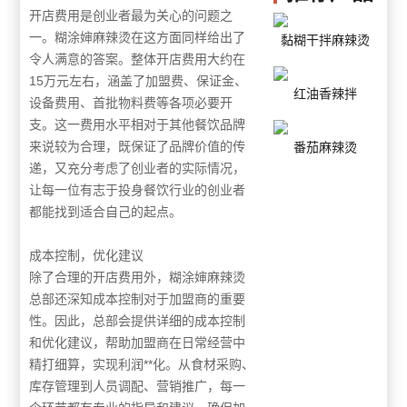
开店费用是创业者最为关心的问题之
一。糊涂婶麻辣烫在这方面同样给出了
黏糊干拌麻辣烫
令人满意的答案。整体开店费用大约在
15万元左右，涵盖了加盟费、保证金、
红油香辣拌
设备费用、首批物料费等各项必要开
支。这一费用水平相对于其他餐饮品牌
来说较为合理，既保证了品牌价值的传
番茄麻辣烫
递，又充分考虑了创业者的实际情况，
让每一位有志于投身餐饮行业的创业者
都能找到适合自己的起点。
成本控制，优化建议
除了合理的开店费用外，糊涂婶麻辣烫
总部还深知成本控制对于加盟商的重要
性。因此，总部会提供详细的成本控制
和优化建议，帮助加盟商在日常经营中
精打细算，实现利润**化。从食材采购、
库存管理到人员调配、营销推广，每一