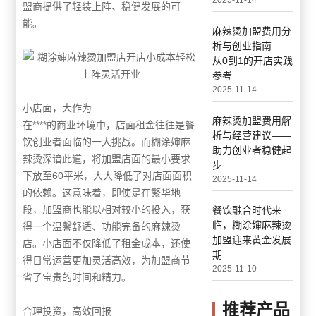
2025-11-14
盟商提供了轻装上阵、稳健发展的可
能。
麻辣烫加盟费用分
析与创业指南——
从0到1的开店实践
参考
2025-11-14
小店面，大作为
麻辣烫加盟费用解
在****的商业环境中，店面租金往往是餐
析与经营建议——
饮创业者面临的一大挑战。而糊涂婶麻
助力创业者稳健起
辣烫深谙此道，将加盟店面的最小要求
步
下放至60平米，大大降低了对店面面积
2025-11-14
的依赖。这意味着，即使是在繁华地
段，加盟商也能以相对较小的投入，获
餐饮融合时代来
临，糊涂婶麻辣烫
得一个温馨舒适、功能完备的麻辣烫
加盟迎来黄金发展
店。小店面不仅降低了租金成本，还使
期
得日常运营更加灵活高效，为加盟商节
2025-11-10
省了宝贵的时间和精力。
推荐产品
合理投资，高效回报