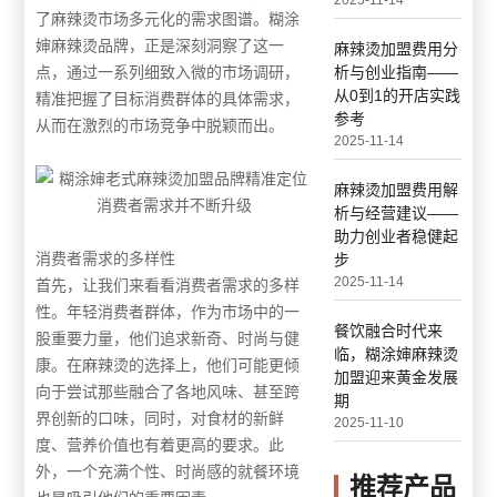
2025-11-14
了麻辣烫市场多元化的需求图谱。糊涂
婶麻辣烫品牌，正是深刻洞察了这一
麻辣烫加盟费用分
点，通过一系列细致入微的市场调研，
析与创业指南——
从0到1的开店实践
精准把握了目标消费群体的具体需求，
参考
从而在激烈的市场竞争中脱颖而出。
2025-11-14
麻辣烫加盟费用解
析与经营建议——
助力创业者稳健起
消费者需求的多样性
步
2025-11-14
首先，让我们来看看消费者需求的多样
性。年轻消费者群体，作为市场中的一
餐饮融合时代来
股重要力量，他们追求新奇、时尚与健
临，糊涂婶麻辣烫
康。在麻辣烫的选择上，他们可能更倾
加盟迎来黄金发展
向于尝试那些融合了各地风味、甚至跨
期
界创新的口味，同时，对食材的新鲜
2025-11-10
度、营养价值也有着更高的要求。此
外，一个充满个性、时尚感的就餐环境
推荐产品