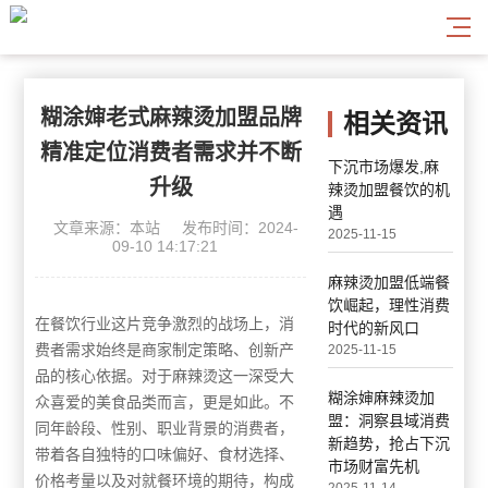
糊涂婶老式麻辣烫加盟品牌
相关资讯
精准定位消费者需求并不断
下沉市场爆发,麻
升级
辣烫加盟餐饮的机
遇
文章来源：本站
发布时间：2024-
2025-11-15
09-10 14:17:21
麻辣烫加盟低端餐
饮崛起，理性消费
在餐饮行业这片竞争激烈的战场上，消
时代的新风口
费者需求始终是商家制定策略、创新产
2025-11-15
品的核心依据。对于麻辣烫这一深受大
糊涂婶麻辣烫加
众喜爱的美食品类而言，更是如此。不
盟：洞察县域消费
同年龄段、性别、职业背景的消费者，
新趋势，抢占下沉
带着各自独特的口味偏好、食材选择、
市场财富先机
价格考量以及对就餐环境的期待，构成