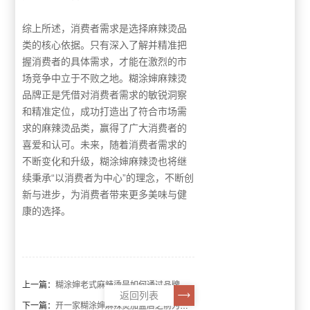
综上所述，消费者需求是选择麻辣烫品
类的核心依据。只有深入了解并精准把
握消费者的具体需求，才能在激烈的市
场竞争中立于不败之地。糊涂婶麻辣烫
品牌正是凭借对消费者需求的敏锐洞察
和精准定位，成功打造出了符合市场需
求的麻辣烫品类，赢得了广大消费者的
喜爱和认可。未来，随着消费者需求的
不断变化和升级，糊涂婶麻辣烫也将继
续秉承“以消费者为中心”的理念，不断创
新与进步，为消费者带来更多美味与健
康的选择。
上一篇：
糊涂婶老式麻辣烫是如何通过品牌差异化吸引客户和加盟商呢？
返回列表
下一篇：
开一家糊涂婶麻辣烫加盟店之前为什么要做好市场调研呢？