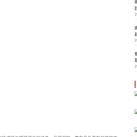
2
2
2