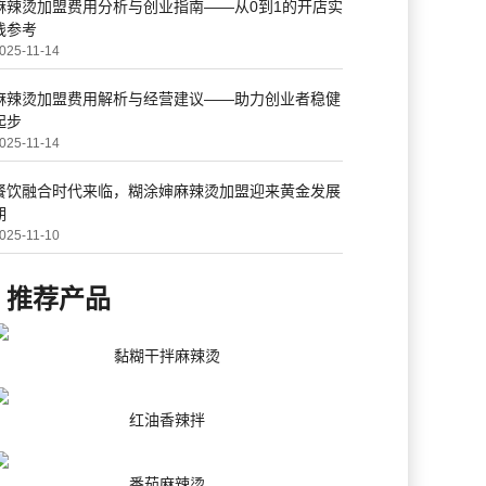
麻辣烫加盟费用分析与创业指南——从0到1的开店实
践参考
025-11-14
麻辣烫加盟费用解析与经营建议——助力创业者稳健
起步
025-11-14
餐饮融合时代来临，糊涂婶麻辣烫加盟迎来黄金发展
期
025-11-10
推荐产品
黏糊干拌麻辣烫
红油香辣拌
番茄麻辣烫