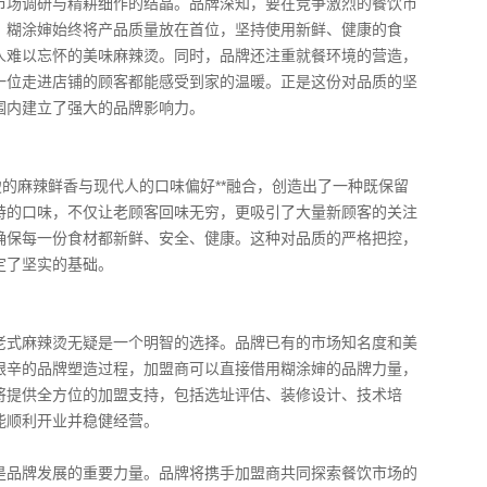
市场调研与精耕细作的结晶。品牌深知，要在竞争激烈的餐饮市
，糊涂婶始终将产品质量放在首位，坚持使用新鲜、健康的食
人难以忘怀的美味麻辣烫。同时，品牌还注重就餐环境的营造，
一位走进店铺的顾客都能感受到家的温暖。正是这份对品质的坚
围内建立了强大的品牌影响力。
烫的麻辣鲜香与现代人的口味偏好**融合，创造出了一种既保留
特的口味，不仅让老顾客回味无穷，更吸引了大量新顾客的关注
确保每一份食材都新鲜、安全、健康。这种对品质的严格把控，
定了坚实的基础。
老式麻辣烫无疑是一个明智的选择。品牌已有的市场知名度和美
艰辛的品牌塑造过程，加盟商可以直接借用糊涂婶的品牌力量，
将提供全方位的加盟支持，包括选址评估、装修设计、技术培
能顺利开业并稳健经营。
是品牌发展的重要力量。品牌将携手加盟商共同探索餐饮市场的