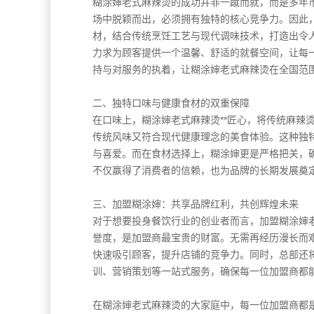
糊涂婶老式麻辣烫的成功并非一蹴而就，而是多年
场中脱颖而出，必须拥有独特的核心竞争力。因此
材，结合传统烹饪工艺与现代调味技术，打造出令
力求为顾客提供一个温馨、舒适的就餐空间，让每
持与对服务的执着，让糊涂婶老式麻辣烫在全国范
二、独特口味与健康食材的双重保障
在口味上，糊涂婶老式麻辣烫**匠心，将传统麻辣
传统风味又符合现代健康理念的美食体验。这种独
与喜爱。而在食材选择上，糊涂婶更是严格把关，
不仅赢得了消费者的信赖，也为品牌的长期发展奠
三、加盟糊涂婶：共享品牌红利，共创辉煌未来
对于想要投身餐饮行业的创业者而言，加盟糊涂婶
誉度，是加盟商最宝贵的财富。无需再经历漫长而
快速吸引顾客，提升店铺的竞争力。同时，总部还
训、营销策划等一站式服务，确保每一位加盟商都
在糊涂婶老式麻辣烫的大家庭中，每一位加盟商都