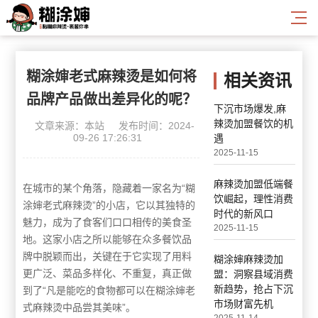
糊涂婶老式麻辣烫是如何将
相关资讯
品牌产品做出差异化的呢？
下沉市场爆发,麻
辣烫加盟餐饮的机
文章来源：本站
发布时间：2024-
09-26 17:26:31
遇
2025-11-15
麻辣烫加盟低端餐
在城市的某个角落，隐藏着一家名为“糊
饮崛起，理性消费
涂婶老式麻辣烫”的小店，它以其独特的
时代的新风口
魅力，成为了食客们口口相传的美食圣
2025-11-15
地。这家小店之所以能够在众多餐饮品
牌中脱颖而出，关键在于它实现了用料
糊涂婶麻辣烫加
更广泛、菜品多样化、不重复，真正做
盟：洞察县域消费
新趋势，抢占下沉
到了“凡是能吃的食物都可以在糊涂婶老
市场财富先机
式麻辣烫中品尝其美味”。