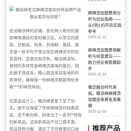
2025-11-14
麻辣烫加盟费用分
析与创业指南——
从0到1的开店实践
走进糊涂婶的店铺，首先映入眼帘的是
参考
2025-11-14
那琳琅满目的食材展示区。从常见的蔬
菜、豆制品、肉类，到海鲜、菌菇，甚
麻辣烫加盟费用解
至是一些平时不常出现在麻辣烫中的创
析与经营建议——
意食材，这里应有尽有。糊涂婶深知，
助力创业者稳健起
食材的多样性是麻辣烫美味的基石，因
步
此她不惜成本，精心挑选来自各地的优
2025-11-14
质食材，确保每一份麻辣烫都能带给食
客****的味觉体验。
餐饮融合时代来
临，糊涂婶麻辣烫
加盟迎来黄金发展
在菜品设计上，糊涂婶更是下足了功
期
夫。她不仅保留了传统麻辣烫的经典菜
2025-11-10
品，还不断创新，研发出了一系列**特色
的新菜品。这些新菜品不仅口感丰富，
推荐产品
而且营养均衡，满足了不同食客的口味