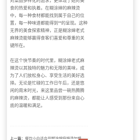
对菜品多样化的追求，更体现了她对美
食的热爱和执着。在糊涂婶的麻辣烫
中，每一种食材都能找到属于自己的位
置，每一种味道都能得到**的呈现。这种
无界的美食探索精神，正是糊涂婶老式
麻辣烫能够赢得食客们喜爱和尊重的关
键所在。
在这个快节奏的时代里，糊涂婶老式麻
辣烫以其独特的魅力和无限的美味，成
为了人们放松身心、享受生活的美好选
择。无论是忙碌的工作日午后，还是悠
闲的周末时光，来这里品尝一碗热腾腾
的麻辣烫，都能让人感受到那份来自心
底的温暖和满足。
上一篇：
餐饮小白适合开糊涂婶麻辣烫加盟店创业吗？