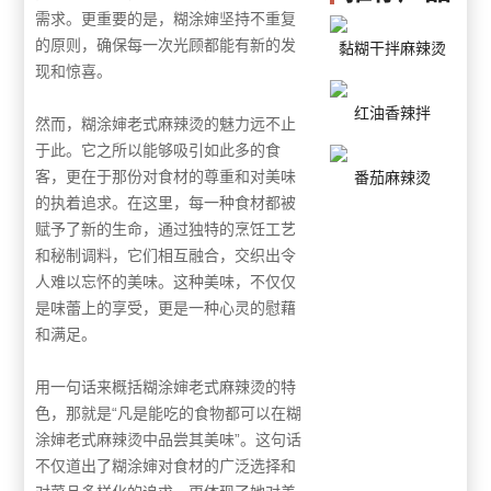
需求。更重要的是，糊涂婶坚持不重复
的原则，确保每一次光顾都能有新的发
黏糊干拌麻辣烫
现和惊喜。
红油香辣拌
然而，糊涂婶老式麻辣烫的魅力远不止
于此。它之所以能够吸引如此多的食
客，更在于那份对食材的尊重和对美味
番茄麻辣烫
的执着追求。在这里，每一种食材都被
赋予了新的生命，通过独特的烹饪工艺
和秘制调料，它们相互融合，交织出令
人难以忘怀的美味。这种美味，不仅仅
是味蕾上的享受，更是一种心灵的慰藉
和满足。
用一句话来概括糊涂婶老式麻辣烫的特
色，那就是“凡是能吃的食物都可以在糊
涂婶老式麻辣烫中品尝其美味”。这句话
不仅道出了糊涂婶对食材的广泛选择和