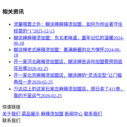
相关资讯
流量喧嚣之外：糊涂婶麻辣烫加盟，如何为创业者守住
经营的“1”
2025-12-13
糊涂婶麻辣烫加盟：东北老味道，童年记忆的温暖
2024-
06-18
糊涂婶老式麻辣烫加盟：裹满麻酱的北方情怀
2024-06-
18
开一家河北麻辣烫加盟店，糊涂婶告诉你加盟费用到底
花在哪
2026-02-25
开一家北京麻辣烫加盟店，糊涂婶的“灵活店型”让门槛
再低一步
2026-02-25
万达边上的这家石家庄麻辣烫加盟店，周日卖了411单，
靠的不是运气
2026-02-25
快速链接
关于我们
菜品展示
麻辣烫加盟
新闻中心
联系我们
联系我们