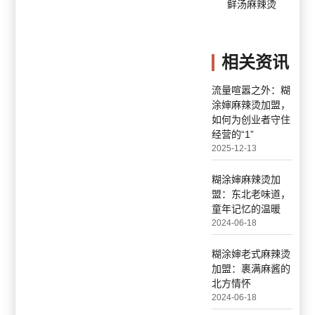
鲜汤麻辣烫
相关资讯
流量喧嚣之外：糊
涂婶麻辣烫加盟，
如何为创业者守住
经营的“1”
2025-12-13
糊涂婶麻辣烫加
盟：东北老味道，
童年记忆的温暖
2024-06-18
糊涂婶老式麻辣烫
加盟：裹满麻酱的
北方情怀
2024-06-18