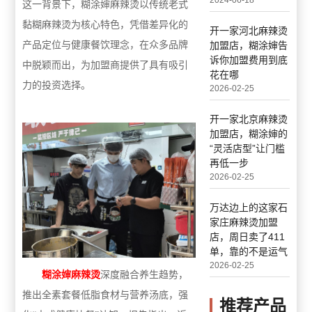
2024-06-18
这一背景下，糊涂婶麻辣烫以传统老式
黏糊麻辣烫为核心特色，凭借差异化的
开一家河北麻辣烫
产品定位与健康餐饮理念，在众多品牌
加盟店，糊涂婶告
诉你加盟费用到底
中脱颖而出，为加盟商提供了具有吸引
花在哪
力的投资选择。
2026-02-25
开一家北京麻辣烫
加盟店，糊涂婶的
“灵活店型”让门槛
再低一步
2026-02-25
万达边上的这家石
家庄麻辣烫加盟
店，周日卖了411
单，靠的不是运气
2026-02-25
糊涂婶麻辣烫
深度融合养生趋势，
推出全素套餐低脂食材与营养汤底，强
推荐产品