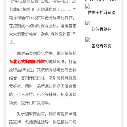
化“中式健康快餐”认知。报告指出，近
七成麻辣烫门店人均消费低于25元，而
黏糊干拌麻辣烫
糊涂婶通过优化供应链与标准化操作，
在控制成本的同时保障品质，准确锚定
红油香辣拌
大众消费价格带，避免“麻辣烫刺客”争
议。
番茄麻辣烫
面对品类同质化竞争，糊涂婶依托
东北老式黏糊麻辣烫
的地域风味，打造
独特品牌标签。其浓稠骨汤与秘制酱料
结合，复刻传统口味，吸引黏糊麻辣烫
爱好者。同时，品牌通过跨品类融合策
略，引入沙拉、小吃等辅餐，拓宽消费
场景，提升门店复购率。
对于加盟商而言，糊涂婶提供全链
路支持，包括选址指导、供应链协同与