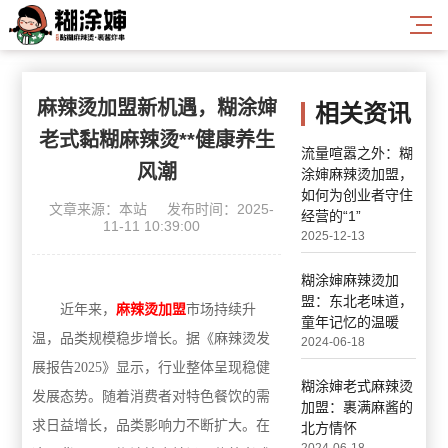
麻辣烫加盟新机遇，糊涂婶
相关资讯
老式黏糊麻辣烫**健康养生
流量喧嚣之外：糊
风潮
涂婶麻辣烫加盟，
如何为创业者守住
文章来源：本站
发布时间：2025-
经营的“1”
11-11 10:39:00
2025-12-13
糊涂婶麻辣烫加
盟：东北老味道，
近年来，
麻辣烫加盟
市场持续升
童年记忆的温暖
温，品类规模稳步增长。据《麻辣烫发
2024-06-18
展报告2025》显示，行业整体呈现稳健
糊涂婶老式麻辣烫
发展态势。随着消费者对特色餐饮的需
加盟：裹满麻酱的
求日益增长，品类影响力不断扩大。在
北方情怀