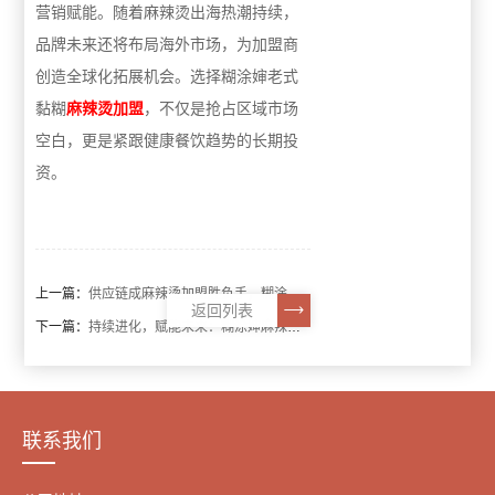
营销赋能。随着麻辣烫出海热潮持续，
品牌未来还将布局海外市场，为加盟商
创造全球化拓展机会。选择糊涂婶老式
黏糊
麻辣烫加盟
，不仅是抢占区域市场
空白，更是紧跟健康餐饮趋势的长期投
资。
上一篇：
供应链成麻辣烫加盟胜负手，糊涂婶以专业化定制降本增效
返回列表
下一篇：
持续进化，赋能未来：糊涂婶麻辣烫加盟的创新发展之路
联系我们