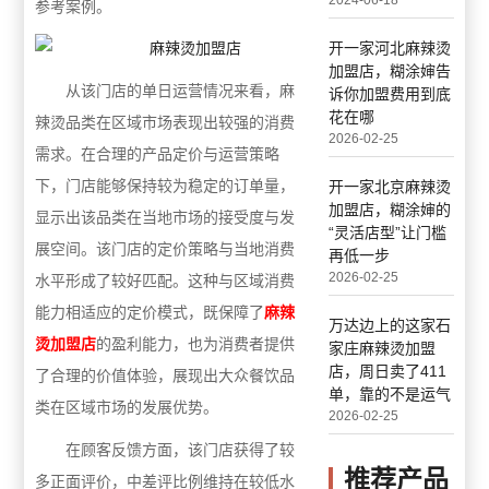
2024-06-18
参考案例。
开一家河北麻辣烫
加盟店，糊涂婶告
从该门店的单日运营情况来看，麻
诉你加盟费用到底
花在哪
辣烫品类在区域市场表现出较强的消费
2026-02-25
需求。在合理的产品定价与运营策略
下，门店能够保持较为稳定的订单量，
开一家北京麻辣烫
加盟店，糊涂婶的
显示出该品类在当地市场的接受度与发
“灵活店型”让门槛
展空间。该门店的定价策略与当地消费
再低一步
2026-02-25
水平形成了较好匹配。这种与区域消费
能力相适应的定价模式，既保障了
麻辣
万达边上的这家石
烫加盟店
的盈利能力，也为消费者提供
家庄麻辣烫加盟
店，周日卖了411
了合理的价值体验，展现出大众餐饮品
单，靠的不是运气
类在区域市场的发展优势。
2026-02-25
在顾客反馈方面，该门店获得了较
推荐产品
多正面评价，中差评比例维持在较低水