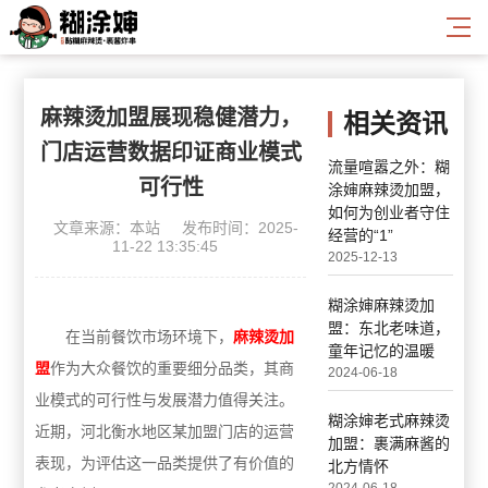
麻辣烫加盟展现稳健潜力，
相关资讯
门店运营数据印证商业模式
流量喧嚣之外：糊
可行性
涂婶麻辣烫加盟，
如何为创业者守住
文章来源：本站
发布时间：2025-
经营的“1”
11-22 13:35:45
2025-12-13
糊涂婶麻辣烫加
盟：东北老味道，
在当前餐饮市场环境下，
麻辣烫加
童年记忆的温暖
盟
作为大众餐饮的重要细分品类，其商
2024-06-18
业模式的可行性与发展潜力值得关注。
糊涂婶老式麻辣烫
近期，河北衡水地区某加盟门店的运营
加盟：裹满麻酱的
表现，为评估这一品类提供了有价值的
北方情怀