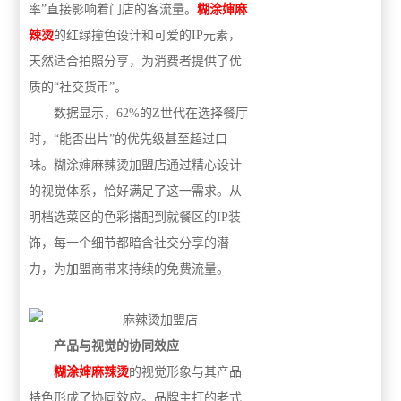
率”直接影响着门店的客流量。
糊涂婶麻
辣烫
的红绿撞色设计和可爱的IP元素，
天然适合拍照分享，为消费者提供了优
质的“社交货币”。
数据显示，62%的Z世代在选择餐厅
时，“能否出片”的优先级甚至超过口
味。糊涂婶麻辣烫加盟店通过精心设计
的视觉体系，恰好满足了这一需求。从
明档选菜区的色彩搭配到就餐区的IP装
饰，每一个细节都暗含社交分享的潜
力，为加盟商带来持续的免费流量。
产品与视觉的协同效应
糊涂婶麻辣烫
的视觉形象与其产品
特色形成了协同效应。品牌主打的老式