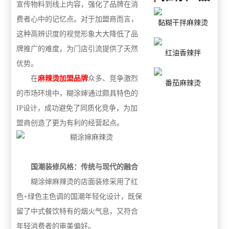
宣传物料到线上内容，强化了品牌在消
费者心中的记忆点。对于加盟商而言，
黏糊干拌麻辣烫
这种高辨识度的视觉形象大大降低了品
牌推广的难度，为门店引流提供了天然
红油香辣拌
优势。
在
麻辣烫加盟品牌
众多、竞争激烈
番茄麻辣烫
的市场环境中，糊涂婶通过颇具特色的
IP设计，成功避免了同质化竞争，为加
盟商创造了更为有利的经营起点。
国潮装修风格：传统与现代的融合
糊涂婶麻辣烫的店面装修采用了红
色+绿色主色调的国潮年轻化设计，既保
留了中式餐饮特有的烟火气息，又符合
年轻消费者的审美偏好。