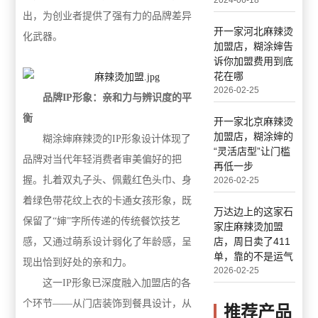
2024-06-18
出，为创业者提供了强有力的品牌差异
开一家河北麻辣烫
化武器。
加盟店，糊涂婶告
诉你加盟费用到底
花在哪
2026-02-25
品牌IP形象：亲和力与辨识度的平
衡
开一家北京麻辣烫
加盟店，糊涂婶的
糊涂婶麻辣烫的IP形象设计体现了
“灵活店型”让门槛
品牌对当代年轻消费者审美偏好的把
再低一步
握。扎着双丸子头、佩戴红色头巾、身
2026-02-25
着绿色带花纹上衣的卡通女孩形象，既
万达边上的这家石
保留了“婶”字所传递的传统餐饮技艺
家庄麻辣烫加盟
店，周日卖了411
感，又通过萌系设计弱化了年龄感，呈
单，靠的不是运气
现出恰到好处的亲和力。
2026-02-25
这一IP形象已深度融入加盟店的各
个环节——从门店装饰到餐具设计，从
推荐产品