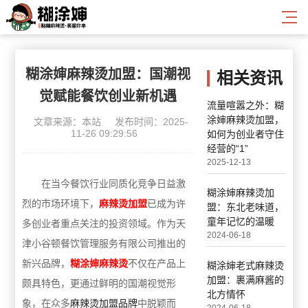
糊涂婶麻辣烫加盟：国潮视
相关资讯
觉赋能餐饮创业新机遇
流量喧嚣之外：糊
涂婶麻辣烫加盟，
文章来源：本站
发布时间：2025-
11-26 09:29:56
如何为创业者守住
经营的“1”
2025-12-13
在当今餐饮行业同质化竞争日益激
糊涂婶麻辣烫加
烈的市场环境下，
麻辣烫加盟
已成为许
盟：东北老味道，
童年记忆的温暖
多创业者重点关注的投资领域。作为天
2024-06-18
津小谷顿餐饮管理服务有限公司推出的
新兴品牌，
糊涂婶麻辣烫
不仅在产品上
糊涂婶老式麻辣烫
加盟：裹满麻酱的
颇具特色，更通过鲜明的国潮视觉形
北方情怀
象，在众多
麻辣烫加盟品牌
中脱颖而