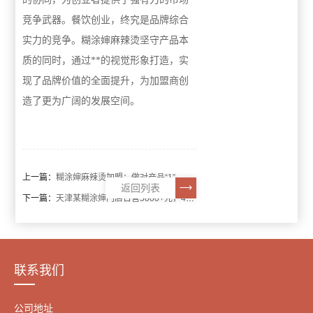
竞争武器。餐饮创业，终究是品牌综合
实力的竞争。糊涂婶麻辣烫坚守产品本
质的同时，通过**的视觉形象打造，实
现了品牌价值的全面提升，为加盟商创
造了更为广阔的发展空间。
上一篇：
糊涂婶麻辣烫加盟：做对产品“1”，赢得餐饮未来
返回列表
下一篇：
天津某糊涂婶门店日营5000+元，40㎡麻辣烫加盟店经营模型获验证
联系我们
公司地址