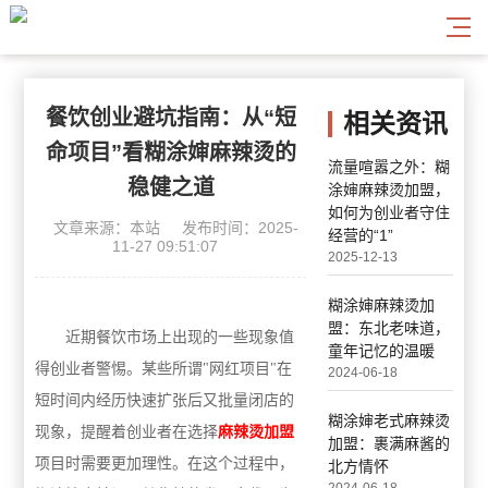
餐饮创业避坑指南：从“短
相关资讯
命项目”看糊涂婶麻辣烫的
流量喧嚣之外：糊
稳健之道
涂婶麻辣烫加盟，
如何为创业者守住
文章来源：本站
发布时间：2025-
经营的“1”
11-27 09:51:07
2025-12-13
糊涂婶麻辣烫加
盟：东北老味道，
近期餐饮市场上出现的一些现象值
童年记忆的温暖
得创业者警惕。某些所谓"网红项目"在
2024-06-18
短时间内经历快速扩张后又批量闭店的
糊涂婶老式麻辣烫
现象，提醒着创业者在选择
麻辣烫加盟
加盟：裹满麻酱的
项目时需要更加理性。在这个过程中，
北方情怀