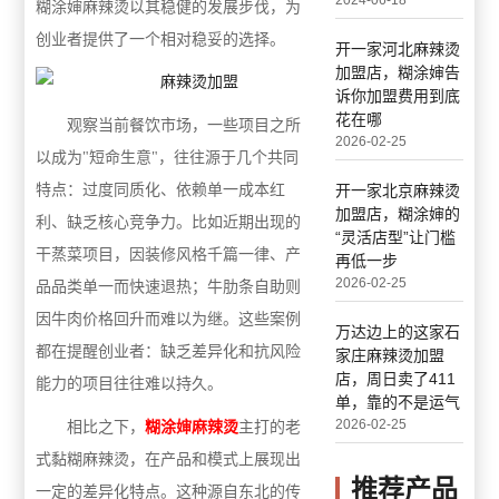
2024-06-18
糊涂婶麻辣烫以其稳健的发展步伐，为
创业者提供了一个相对稳妥的选择。
开一家河北麻辣烫
加盟店，糊涂婶告
诉你加盟费用到底
花在哪
观察当前餐饮市场，一些项目之所
2026-02-25
以成为"短命生意"，往往源于几个共同
特点：过度同质化、依赖单一成本红
开一家北京麻辣烫
加盟店，糊涂婶的
利、缺乏核心竞争力。比如近期出现的
“灵活店型”让门槛
干蒸菜项目，因装修风格千篇一律、产
再低一步
2026-02-25
品品类单一而快速退热；牛肋条自助则
因牛肉价格回升而难以为继。这些案例
万达边上的这家石
都在提醒创业者：缺乏差异化和抗风险
家庄麻辣烫加盟
店，周日卖了411
能力的项目往往难以持久。
单，靠的不是运气
2026-02-25
相比之下，
糊涂婶麻辣烫
主打的老
式黏糊麻辣烫，在产品和模式上展现出
推荐产品
一定的差异化特点。这种源自东北的传