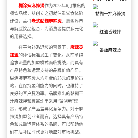
糊涂婶麻辣烫
作为
2023年6月推出的
餐饮品牌，从创立之初就注重堂食体验
黏糊干拌麻辣烫
建设，主打
老式黏糊麻辣烫
、裹酱炸串
与解腻饮品组合，为消费者提供多元化
红油香辣拌
的用餐选择。
在平台补贴退坡的背景下，
麻辣烫
番茄麻辣烫
加盟
的评估标准发生了变化。从前单纯
追求流量的加盟模式面临挑战，而具有
产品特色和运营支持的品牌价值凸显。
糊涂婶麻辣烫人均消费约
25元的定价策
略，在保持盈利能力的同时，也维持了
良好的客户复购率。品牌推出的黏糊干
汁麻辣拌和裹酱炸串采用“微创新”理
念，形成了产品差异化竞争力。对于麻
辣烫加盟创业者而言，选择具有产品特
色和成熟运营体系的品牌，可以帮助他
们在后补贴时代更好地应对市场挑战。