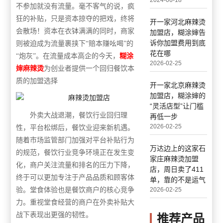
2024-06-18
不参加就没有流量。
毫不客气的说
，疯
狂的补贴，只是资本掠夺的把戏，终将
开一家河北麻辣烫
会散场
！
资本在衣钵满满的同时，
商家
加盟店，糊涂婶告
诉你加盟费用到底
则被迫成为
流量裹挟下
“赔本赚吆喝”的
花在哪
“炮灰”。
在流量成本高企的今天，
糊涂
2026-02-25
婶麻辣烫
为创业者提供一个回归餐饮本
质的加盟选择
开一家北京麻辣烫
加盟店，糊涂婶的
“灵活店型”让门槛
外卖大战退潮，餐饮行业回归理
再低一步
2026-02-25
性
，
平台松绑后，餐饮业迎来新机遇
。
随着市场监管部门加强对平台补贴行为
万达边上的这家石
的规范，餐饮行业竞争环境正在发生变
家庄麻辣烫加盟
化，商户关注流量和排名的压力下降，
店，周日卖了411
终于可以更加专注于产品品质和顾客体
单，靠的不是运气
验。堂食体验
也
是餐饮商户的核心竞争
2026-02-25
力。重视堂食经营的商户在外卖补贴大
战下表现出更强的韧性。
推荐产品