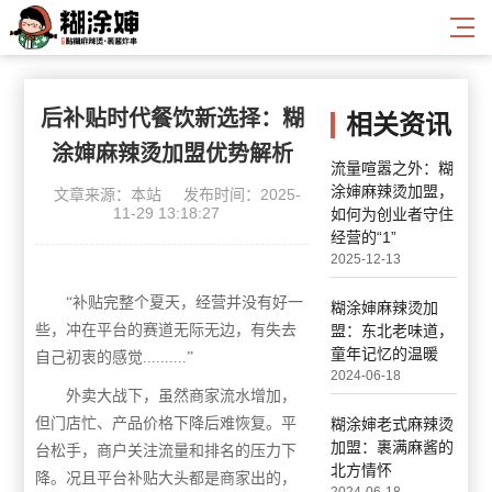
后补贴时代餐饮新选择：糊
相关资讯
涂婶麻辣烫加盟优势解析
流量喧嚣之外：糊
涂婶麻辣烫加盟，
文章来源：本站
发布时间：2025-
11-29 13:18:27
如何为创业者守住
经营的“1”
2025-12-13
“
补贴完整个夏天
，
经营并没有好一
糊涂婶麻辣烫加
些
，
冲在平台的赛道无际无边
，
有失去
盟：东北老味道，
童年记忆的温暖
自己初衷的感觉
..........”
2024-06-18
外卖大战下，虽然
商家
流水增加，
但门店忙、产品价格下降后难恢复。平
糊涂婶老式麻辣烫
加盟：裹满麻酱的
台松手，商户关注流量和排名的压力下
北方情怀
降。
况且
平台补贴大头都是商家出的，