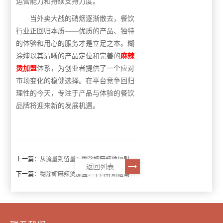
运营能力和持续支持力度
。
当外卖大战的硝烟逐渐散去，餐饮
行业正回归本质
——优质的产品、独特
的体验和用心的服务才是立足之本。糊
涂婶以其清晰的产品定位和完善的
麻辣
烫加盟
体系，为创业者提供了一个应对
市场变化的稳健选择。在平台竞争回归
理性的今天，专注于产品与体验的餐饮
品牌将迎来新的发展机遇。
上一篇：
从流量到留量：糊涂婶麻辣烫加盟的长期经营之道
返回列表
下一篇：
糊涂婶麻辣烫加盟：平台补贴退潮下的稳健创业选择