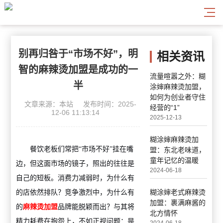
别再归咎于“市场不好”，明
相关资讯
智的麻辣烫加盟是成功的一
流量喧嚣之外：糊
半
涂婶麻辣烫加盟，
如何为创业者守住
文章来源：本站
发布时间：2025-
经营的“1”
12-06 11:13:14
2025-12-13
糊涂婶麻辣烫加
餐饮老板们常把“市场不好”挂在嘴
盟：东北老味道，
童年记忆的温暖
边，但这面市场的镜子，照出的往往是
2024-06-18
自己的短板。消费力减弱时，为什么有
糊涂婶老式麻辣烫
的店依然排队？竞争激烈中，为什么有
加盟：裹满麻酱的
的
麻辣烫加盟
品牌能脱颖而出？与其将
北方情怀
精力耗费在抱怨上，不如正视问题：是