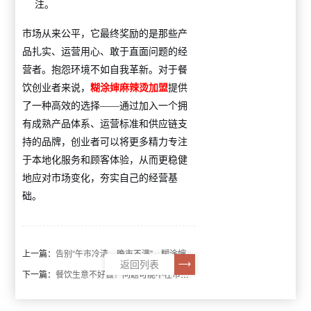
注。
市场从来公平，它最终奖励的是那些产
品扎实、运营用心、敢于直面问题的经
营者。抱怨环境不如自我革新。对于餐
饮创业者来说，
糊涂婶麻辣烫加盟
提供
了一种高效的选择——通过加入一个拥
有成熟产品体系、运营标准和供应链支
持的品牌，创业者可以将更多精力专注
于本地化服务和顾客体验，从而更稳健
地应对市场变化，夯实自己的经营基
础。
上一篇：
告别“午市冷清、晚市不满”，糊涂婶麻辣烫的加盟商为何从容？
返回列表
下一篇：
餐饮生意不好做？问题可能不在市场，而在你自己！