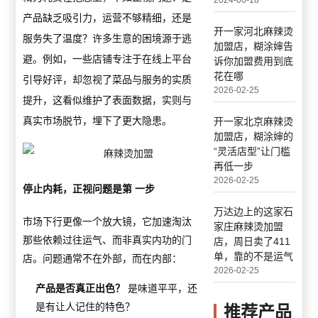
2024-06-18
产品缺乏吸引力，运营不够精细，还是
开一家河北麻辣烫
服务失了温度？许多生意的困境源于逃
加盟店，糊涂婶告
避。例如，一些店铺专注于在线上平台
诉你加盟费用到底
花在哪
引导好评，却忽视了菜品与服务的实质
2026-02-25
提升，这看似维护了表面数据，实则与
真实市场脱节，埋下了更大隐患。
开一家北京麻辣烫
加盟店，糊涂婶的
“灵活店型”让门槛
再低一步
2026-02-25
停止内耗，正视问题是第 一步
万达边上的这家石
市场下行更像一个放大镜，它加速淘汰
家庄麻辣烫加盟
那些依赖过往运气、而非真实内功的门
店，周日卖了411
单，靠的不是运气
店。问题通常不在外部，而在内部：
2026-02-25
产品是否真正出色？
是味道平平，还
是有让人记住的特色？
推荐产品