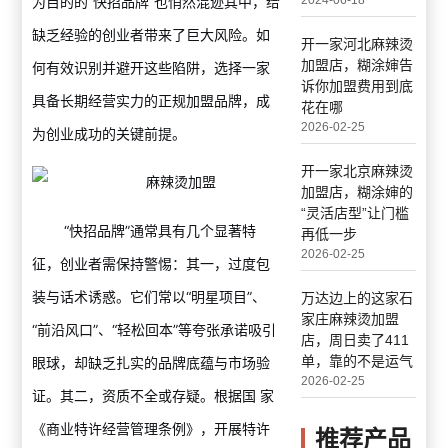
为目的的“快招品牌”也悄然混迹其中，给
2024-06-18
缺乏经验的创业者带来了巨大风险。如
开一家河北麻辣烫
加盟店，糊涂婶告
何有效识别并避开这些陷阱，选择一家
诉你加盟费用到底
具备长期经营实力的正规加盟品牌，成
花在哪
2026-02-25
为创业成功的关键前提。
开一家北京麻辣烫
加盟店，糊涂婶的
“灵活店型”让门槛
“快招品牌”通常具有几个显著特
再低一步
2026-02-25
征，创业者需保持警惕：其一，过度包
装与话术诱惑。它们常以“明星项目”、
万达边上的这家石
家庄麻辣烫加盟
“前沿风口”、“轻松回本”等夸张承诺吸引
店，周日卖了411
单，靠的不是运气
眼球，却缺乏扎实的品牌底蕴与市场验
2026-02-25
证。其二，资质不全或存疑。根据国 家
《商业特许经营管理条例》，开展特许
推荐产品