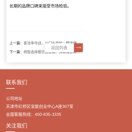
长期的品牌口碑来接受市场检验。
上一篇：
客流争夺战，从门头开始：糊涂婶麻辣烫如何为加盟商装备“超级获客器”
返回列表
下一篇：
明智选择餐饮创业路：探索糊涂婶麻辣烫加盟的稳健模式
联系我们
公司地址
天津市红桥区宝能创业中心A座307室
全国客服热线：400-835-3335
关注我们