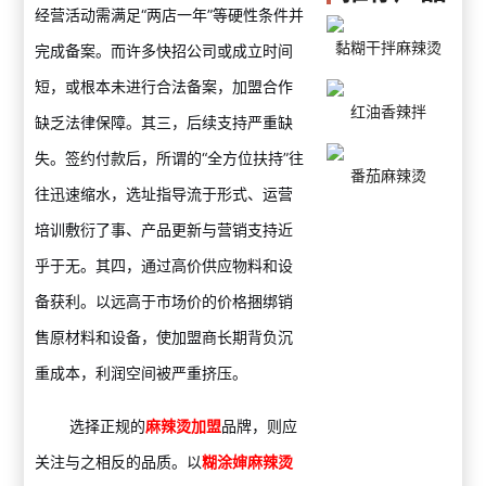
经营活动需满足“两店一年”等硬性条件并
黏糊干拌麻辣烫
完成备案。而许多快招公司或成立时间
短，或根本未进行合法备案，加盟合作
红油香辣拌
缺乏法律保障。其三，后续支持严重缺
失。签约付款后，所谓的“全方位扶持”往
番茄麻辣烫
往迅速缩水，选址指导流于形式、运营
培训敷衍了事、产品更新与营销支持近
乎于无。其四，通过高价供应物料和设
备获利。以远高于市场价的价格捆绑销
售原材料和设备，使加盟商长期背负沉
重成本，利润空间被严重挤压。
选择正规的
麻辣烫加盟
品牌，则应
关注与之相反的品质。以
糊涂婶麻辣烫