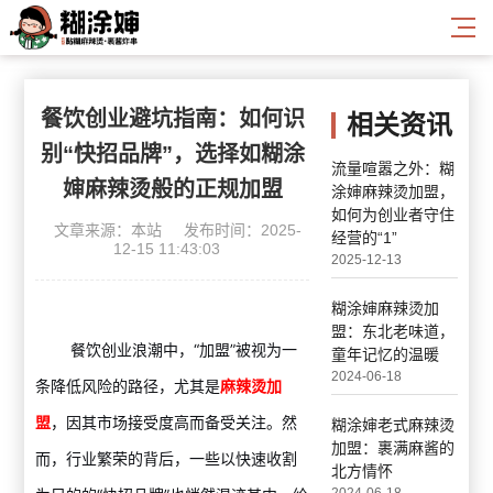
餐饮创业避坑指南：如何识
相关资讯
别“快招品牌”，选择如糊涂
流量喧嚣之外：糊
婶麻辣烫般的正规加盟
涂婶麻辣烫加盟，
如何为创业者守住
文章来源：本站
发布时间：2025-
经营的“1”
12-15 11:43:03
2025-12-13
糊涂婶麻辣烫加
盟：东北老味道，
餐饮创业浪潮中，“加盟”被视为一
童年记忆的温暖
2024-06-18
条降低风险的路径，尤其是
麻辣烫加
盟
，因其市场接受度高而备受关注。然
糊涂婶老式麻辣烫
加盟：裹满麻酱的
而，行业繁荣的背后，一些以快速收割
北方情怀