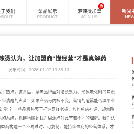
关于我们
菜品展示
麻辣烫加盟
新闻
ABOUT
PRODUCT
JOIN US
NE
辣烫认为，让加盟商“懂经营”才是真解药
发布时间：2026-01-07 10:35:10
2
成了热点。这背后，是老品牌面对增长乏力、形象老化时的焦虑
不少清醒的声音：如果产品与内核不变，营销的喧嚣能否填平业
2
量幻觉”？一些品牌热衷于打造网红老板、炒作单店神话，却忽略
供的系统，稳健地赚到钱？糊涂婶对此有着不同的理解。我们认
2
为加盟商构建一个不易过时、可复制、能持续盈利的经营体系，才