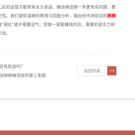
扎实的运营才能带来长久收益。糊涂婶选择一条更务实的路：聚
定性。我们提供清晰的费用与回报分析，输出经市场验证的
麻辣
“网红”或许需要运气，但做一家能赚钱的店，需要的是实力和
市场。
烫还有机会吗？
返回列表
糊涂婶麻辣烫给你第三条路