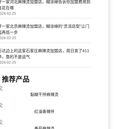
开一家河北麻辣烫加盟店，糊涂婶告诉你加盟费用到
底花在哪
026-02-25
开一家北京麻辣烫加盟店，糊涂婶的“灵活店型”让门
槛再低一步
026-02-25
万达边上的这家石家庄麻辣烫加盟店，周日卖了411
单，靠的不是运气
026-02-25
推荐产品
黏糊干拌麻辣烫
红油香辣拌
番茄麻辣烫