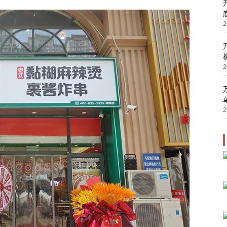
2
2
2