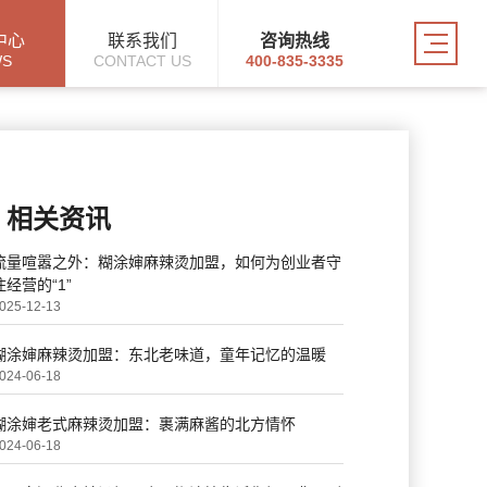
中心
联系我们
咨询热线
WS
CONTACT US
400-835-3335
相关资讯
流量喧嚣之外：糊涂婶麻辣烫加盟，如何为创业者守
住经营的“1”
025-12-13
糊涂婶麻辣烫加盟：东北老味道，童年记忆的温暖
024-06-18
糊涂婶老式麻辣烫加盟：裹满麻酱的北方情怀
024-06-18