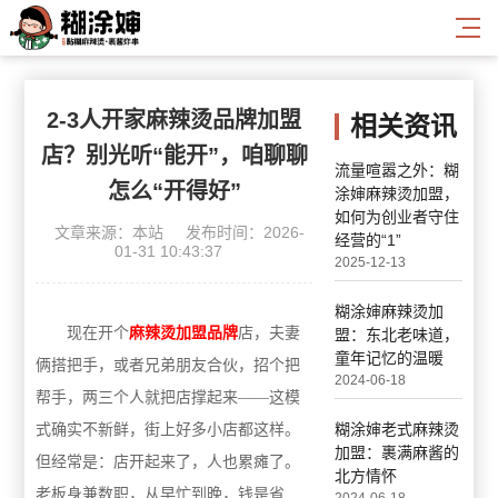
2-3人开家麻辣烫品牌加盟
相关资讯
店？别光听“能开”，咱聊聊
流量喧嚣之外：糊
怎么“开得好”
涂婶麻辣烫加盟，
如何为创业者守住
文章来源：本站
发布时间：2026-
经营的“1”
01-31 10:43:37
2025-12-13
糊涂婶麻辣烫加
现在开个
麻辣烫加盟品牌
店
，夫妻
盟：东北老味道，
童年记忆的温暖
俩搭把手，或者兄弟朋友合伙，招个把
2024-06-18
帮手，两三个人就把店撑起来——这模
糊涂婶老式麻辣烫
式确实不新鲜，街上好多小店都这样。
加盟：裹满麻酱的
但经常是：店开起来了，人也累瘫了。
北方情怀
老板身兼数职，从早忙到晚，钱是省