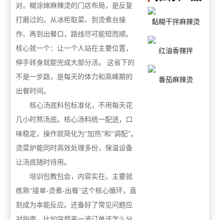
对。
糊涂婶麻辣烫的
门店布局，是反复
打磨过的。从冰柜取菜、到烫煮台操
黏糊干拌麻辣烫
作、再到出餐口，路线尽可能短而顺。
核心就一个：让一个人站在主要位置，
红油香辣拌
伸手转身就能完成大部分活。
这省下的
不是一步路，是每天的体力和高峰期的
番茄麻辣烫
出餐时间。
核心
汤底料包标准化
，
不用每天花
几小时熬汤底。核心汤料统一配送，口
味稳定，操作就简化为
“加热”和“调配”。
烫菜炉能同时高效处理多份，保温设备
让汤底随时待用。
培训
包教包会
，内容实在。主要就
练熟
“接单-烫煮-出餐”这个核心循环，直
到成为本能反应。还备好了常见问题应
对指南，比如突然来一波订单该怎么分