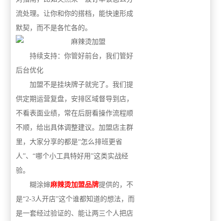
流处理。让你和你的搭档，能快速形成
默契，而不是各忙各的。
持续支持：你管好前台，我们管好
后台优化
加盟不是挂块牌子就完了。我们提
供定期运营复盘
，安排
区域督导到店，
不看表面业绩，常在后厨看操作流程顺
不顺，给出具体调整建议。加盟店主群
里，大家分享的都是
“怎么排班更省
人”、“哪个小工具特好用”这类实战经
验。
糊涂婶
麻辣烫加盟品牌
提供的，不
是
“2-3人开店”这个谁都知道的想法，而
是一套经过验证的、能让两三个人把店