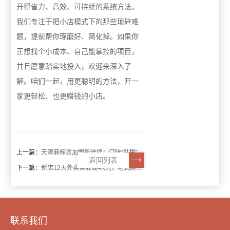
开得省力、高效、可持续的系统方法。
我们专注于把小店模式下的那些琐碎难
题，提前帮你琢磨好、简化掉。如果你
正想找个小成本、自己能掌控的项目，
并且愿意踏实地投入，欢迎来深入了
解。咱们一起，用更聪明的方法，开一
家更轻松、也更赚钱的小店。
上一篇：
天津麻辣烫加盟新选择：口味“黏糊”，生意不糊！
返回列表
下一篇：
新店12天外卖实收破4K元，老式麻辣烫加盟品牌“糊涂婶”展现强劲市场潜力
联系我们