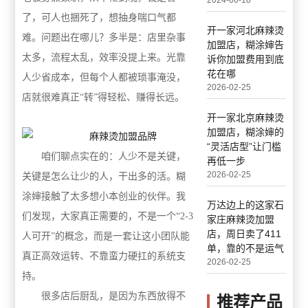
2024-06-18
了，可人也捆死了，想抽身喘口气都
开一家河北麻辣烫
难。问题出在哪儿？多半是：店里杂事
加盟店，糊涂婶告
太多，流程太乱，效率没提上来。光靠
诉你加盟费用到底
花在哪
人少省成本，但每个人都被琐事淹没，
2026-02-25
店就很难真正“转”得轻松、赚得长远。
开一家北京麻辣烫
加盟店，糊涂婶的
“灵活店型”让门槛
咱们聊点实在的：人少不是关键，
再低一步
2026-02-25
关键是怎么让少的人，干出多的活
。糊
涂婶
接触了太多想小本创业的伙伴。我
万达边上的这家石
们发现，大家真正需要的，不是一个
“2-3
家庄麻辣烫加盟
店，周日卖了411
人可开”的概念，而是一套让这小团队能
单，靠的不是运气
真正高效运转、不靠蛮力硬扛的系统支
2026-02-25
持。
很多店后厨乱，是因为东西放得不
推荐产品