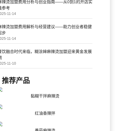
麻辣烫加盟费用分析与创业指南——从0到1的开店实
践参考
025-11-14
麻辣烫加盟费用解析与经营建议——助力创业者稳健
起步
025-11-14
餐饮融合时代来临，糊涂婶麻辣烫加盟迎来黄金发展
期
025-11-10
推荐产品
黏糊干拌麻辣烫
红油香辣拌
番茄麻辣烫