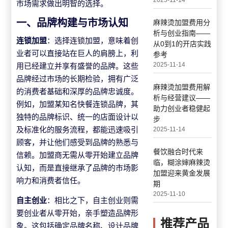
2025-11-14
市场需求做出明智的选择。
一、品牌构建与市场认知
麻辣烫加盟费用分
析与创业指南——
连锁加盟
：选择连锁加盟，意味着创
从0到1的开店实践
业者可以直接站在巨人的肩膀上，利
参考
用已经建立并享有盛誉的品牌。这些
2025-11-14
品牌经过市场的长期检验，拥有广泛
麻辣烫加盟费用解
的消费者基础和深厚的品牌忠诚度。
析与经营建议——
例如，加盟某知名快餐连锁品牌，其
助力创业者稳健起
独特的品牌标识、统一的店面设计以
步
及标准化的服务流程，都能迅速吸引
2025-11-14
顾客，并让他们感受到品牌的熟悉与
餐饮融合时代来
信赖。加盟商无需从零开始建立品牌
临，糊涂婶麻辣烫
认知，而是直接继承了品牌的市场影
加盟迎来黄金发展
响力和消费者信任。
期
2025-11-10
自主创业
：相比之下，自主创业则需
要创业者从零开始，亲手塑造品牌形
推荐产品
象。这包括确定品牌名称、设计品牌